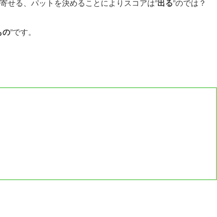
寄せる、パットを決めることによりスコアは”
出る
”のでは？
もの
”です。