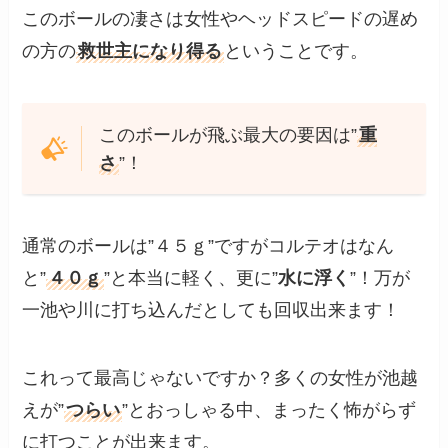
このボールの凄さは女性やヘッドスピードの遅め
の方の
救世主になり得る
ということです。
このボールが飛ぶ最大の要因は”
重
さ
”！
通常のボールは”４５ｇ”ですがコルテオはなん
と”
４０ｇ
”と本当に軽く、更に”
水に浮く
”！万が
一池や川に打ち込んだとしても回収出来ます！
これって最高じゃないですか？多くの女性が池越
えが”
つらい
”とおっしゃる中、まったく怖がらず
に打つことが出来ます。