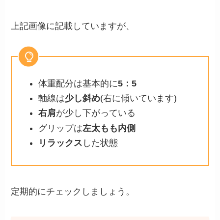
上記画像に記載していますが、
体重配分は基本的に
5：5
軸線は
少し斜め
(右に傾いています)
右肩
が少し下がっている
グリップは
左太もも内側
リラックス
した状態
定期的にチェックしましょう。