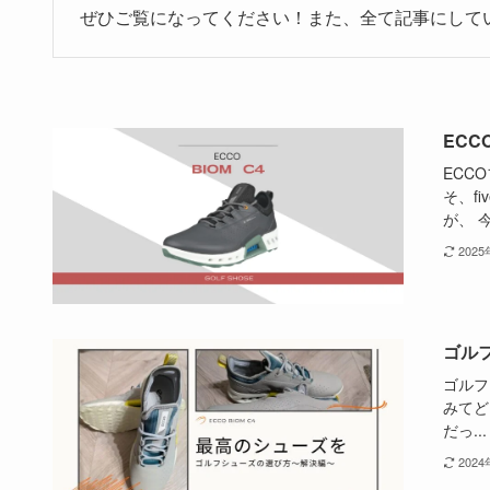
ぜひご覧になってください！また、全て記事にして
EC
ECC
そ、f
が、 今
202
ゴル
ゴルフ
みてど
だっ...
202