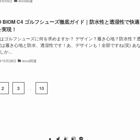
4年9月6日
ecco関連
O BIOM C4 ゴルフシューズ徹底ガイド｜防水性と透湿性で快
を実現！
はゴルフシューズに何を求めますか？ デザイン？履き心地？防水性？
僕は履き心地と防水、透湿性です！あ、デザインも！全部ですね(笑) あ
か...
4年10月28日
ecco関連
2
3
...
10