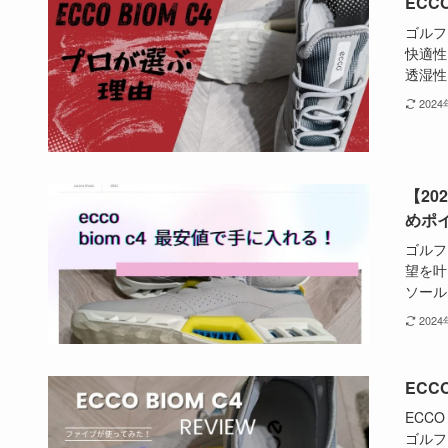
ECC
ゴルフ
快適性
透湿性を
202
【20
めポ
ゴルフ
望を叶え
ソール
202
ECC
ECC
ゴルフ