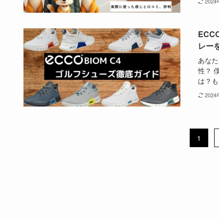
202
ECC
レー
あなた
性？ 
は？もし
202
1