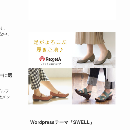
す。
な中、
ーに選
ゴルフ
はメン
Wordpressテーマ「SWELL」