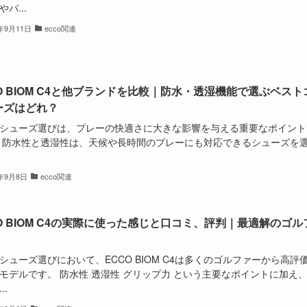
パ...
4年9月11日
ecco関連
O BIOM C4と他ブランドを比較｜防水・透湿機能で選ぶベスト
ーズはどれ？
シューズ選びは、プレーの快適さに大きな影響を与える重要なポイント
 防水性と透湿性は、天候や長時間のプレーにも対応できるシューズを
4年9月8日
ecco関連
O BIOM C4の実際に使った感じと口コミ、評判｜最適解のゴル
シューズ選びにおいて、ECCO BIOM C4は多くのゴルファーから高評
モデルです。 防水性 透湿性 グリップ力 という主要なポイントに加え
..