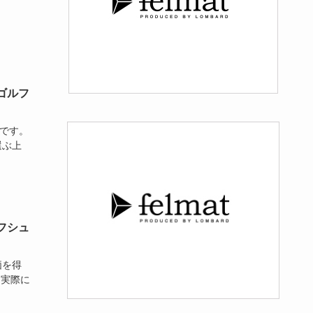
ゴルフ
です。
選ぶ上
フシュ
価を得
、実際に