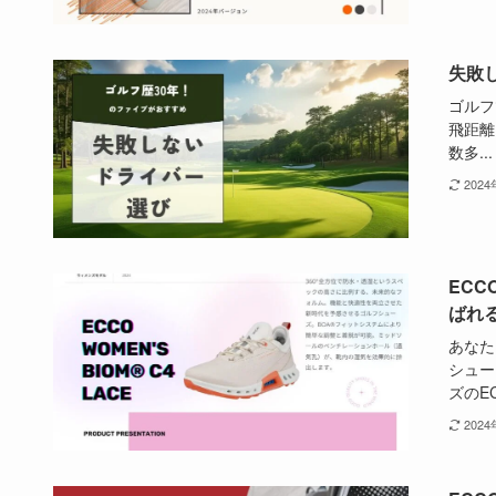
失敗
ゴルフ
飛距離
数多...
202
ECC
ばれ
あなた
シュー
ズのECC
202