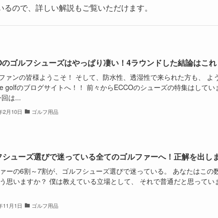
いるので、詳しい解説もご覧いただけます。
COのゴルフシューズはやっぱり凄い！4ラウンドした結論はこれ
Oファンの皆様ようこそ！ そして、防水性、透湿性で来られた方も、 よ
ive golfのブログサイトへ！！ 前々からECCOのシューズの特集はしてい
回は...
5年2月10日
ゴルフ用品
フシューズ選びで迷っている全てのゴルファーへ！正解を出し
ァーの6割～7割が、ゴルフシューズ選びで迷っている。 あなたはこの
う思いますか？ 僕は教えている立場として、 それで普通だと思ってい
4年11月1日
ゴルフ用品