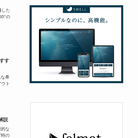
越した
0°の
おすす
んな希
Pアウト
解説
想的な
グ時の