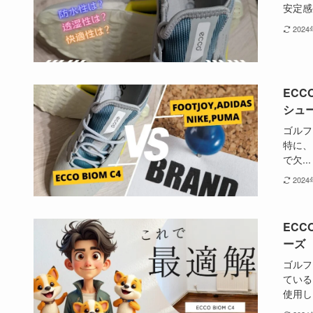
安定感や
202
ECC
シュ
ゴルフ
特に、
で欠...
202
ECC
ーズ
ゴルフ
ている
使用し.