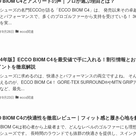
O BIOM C4とアスリートの声｜プロが選ぶ理由とは？
シューズの名門ECCOが語る「ECCO BIOM C4」は、 発売以来その卓
とパフォーマンスで、多くのプロゴルファーから支持を受けている！ 36
実...
4年9月26日
ecco関連
24年版】ECCO BIOM C4を最安値で手に入れる！割引情報と
イントを徹底解説
シューズに求めるのは、快適さとパフォーマンスの両立ですよね。 そ
るのが、ECCO BIOM C4！ GORE-TEX SURROUND®やMTN GRI
など、最先...
4年9月23日
ecco関連
O BIOM C4の快適性を徹底レビュー｜フィット感と履き心地を
O BIOM C4は初心者から上級者まで、どんなレベルのゴルファーにも理
シューズです。 長時間のラウンドでも抜群の快適さを提供し、スイン