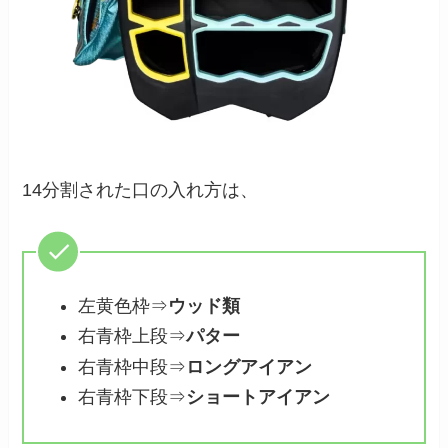
14分割された口の入れ方は、
左黄色枠⇒
ウッド類
右青枠上段⇒
パター
右青枠中段⇒
ロングアイアン
右青枠下段⇒
ショートアイアン