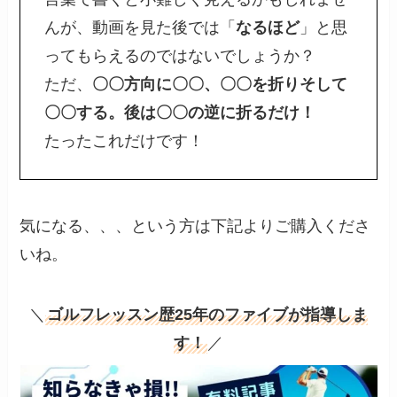
んが、動画を見た後では「
なるほど
」と思
ってもらえるのではないでしょうか？
ただ、
〇〇
方向に
〇〇
、
〇〇
を折りそして
〇〇
する。後は
〇〇
の逆に折るだけ！
たったこれだけです！
気になる、、、という方は下記よりご購入くださ
いね。
＼
ゴルフレッスン歴25年のファイブが指導しま
す！
／