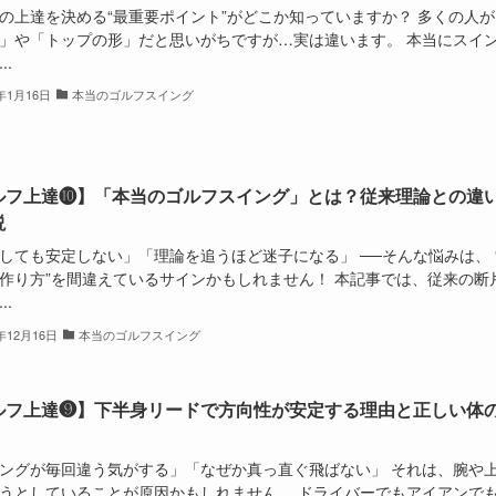
の上達を決める“最重要ポイント”がどこか知っていますか？ 多くの人
」や「トップの形」だと思いがちですが…実は違います。 本当にスイ
..
6年1月16日
本当のゴルフスイング
ルフ上達❿】「本当のゴルフスイング」とは？従来理論との違
説
しても安定しない」「理論を追うほど迷子になる」 ──そんな悩みは、 
作り方”を間違えているサインかもしれません！ 本記事では、従来の断
..
5年12月16日
本当のゴルフスイング
ルフ上達❾】下半身リードで方向性が安定する理由と正しい体
ングが毎回違う気がする」「なぜか真っ直ぐ飛ばない」 それは、腕や
うとしていることが原因かもしれません。 ドライバーでもアイアンでも