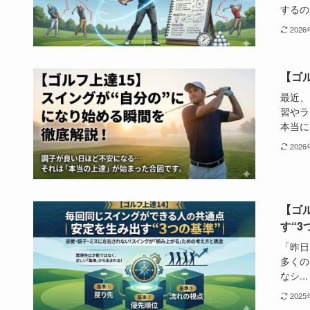
するの.
202
【ゴ
最近、
習やラ
本当に.
202
【ゴ
す“3
「昨日
多くの
なシ...
202