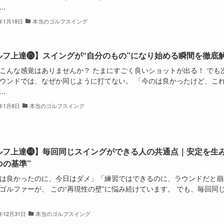
..
6年1月18日
本当のゴルフスイング
ルフ上達⓯】スイングが“自分のもの”になり始める瞬間を徹底
こんな感覚はありませんか？ たまにすごく良いショットが出る！ でも
ウンドでは、なぜか同じように打てない。 「今のは良かったけど、こ
..
6年1月8日
本当のゴルフスイング
ルフ上達⓮】毎回同じスイングができる人の共通点｜安定を生
つの基準”
は良かったのに、今日はダメ」「練習ではできるのに、ラウンドだと崩
ゴルファーが、 この“再現性の壁”に悩み続けています。 でも、毎回同
5年12月31日
本当のゴルフスイング