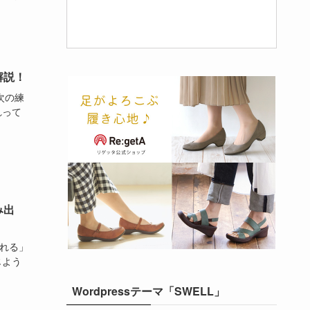
解説！
次の練
れって
み出
れる」
じよう
Wordpressテーマ「SWELL」