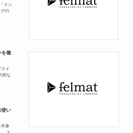
が「イン
ングの
いを徹
“スイ
片的な
の使い
上半身
、 ス