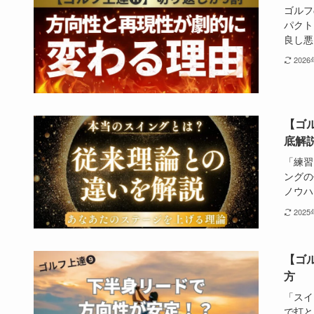
ゴルフ
パクト
良し悪.
202
【ゴ
底解
「練習
ングの
ノウハ.
202
【ゴ
方
「スイ
で打と