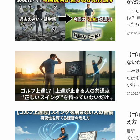
かだ
「また
ね？ 
ったら戻
202
【ゴ
ない
一生懸
たはず
が出...
202
【ゴ
え方
最近、
ている