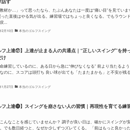
け話す
教材か…」って思ったなら、たぶんあなたは一度は“痛い目”を見ていま
買った直後はやる気が出る。練習場ではちょっと良くなる。でもラウン
...
6年2月10日
本当のゴルフスイング
ルフ上達⑰】上達が止まる人の共通点｜“正しいスイング”を持
だけ
命練習しているのに、ある日から急に“伸びなくなる” 前より当たるよ
なのに、スコアは頭打ち 良い球が出ても「たまたまかも」と不安が残る
6年1月27日
本当のゴルフスイング
ルフ上達⓰】スイングを崩さない人の習慣｜再現性を育てる練
こんなことを感じていませんか？ 調子が良い日は、確かにスイングが
。でも数日経つと、なぜか少しずつズレてくる。 「前はもっと良かっ