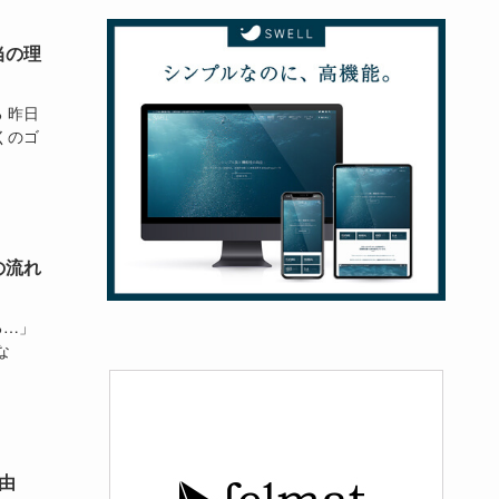
当の理
 昨日
くのゴ
の流れ
る…」
な
由