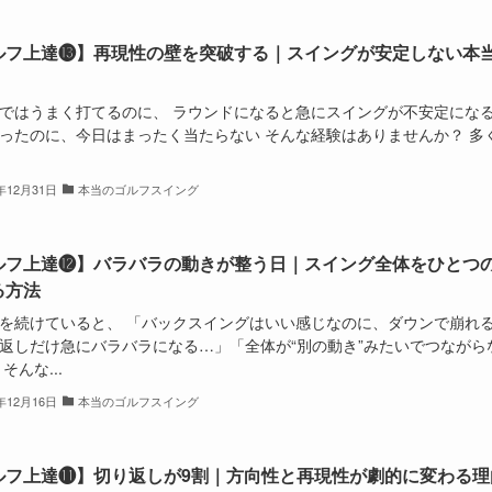
ルフ上達⓭】再現性の壁を突破する｜スイングが安定しない本
ではうまく打てるのに、 ラウンドになると急にスイングが不安定になる
ったのに、今日はまったく当たらない そんな経験はありませんか？ 多
5年12月31日
本当のゴルフスイング
ルフ上達⓬】バラバラの動きが整う日｜スイング全体をひとつ
る方法
を続けていると、 「バックスイングはいい感じなのに、ダウンで崩れ
返しだけ急にバラバラになる…」「全体が“別の動き”みたいでつながら
そんな...
5年12月16日
本当のゴルフスイング
ルフ上達⓫】切り返しが9割｜方向性と再現性が劇的に変わる理