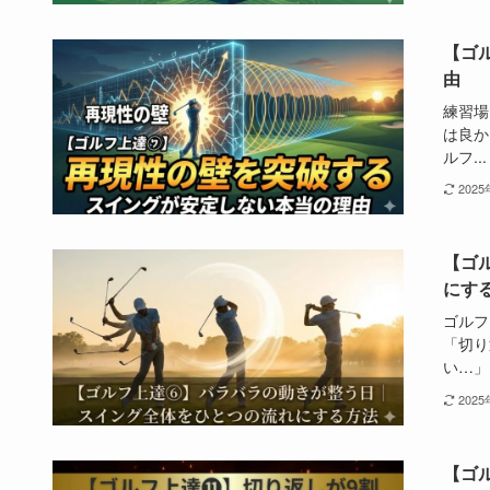
【ゴ
由
練習場
は良か
ルフ...
202
【ゴ
にす
ゴルフ
「切り
い…」 
202
【ゴ