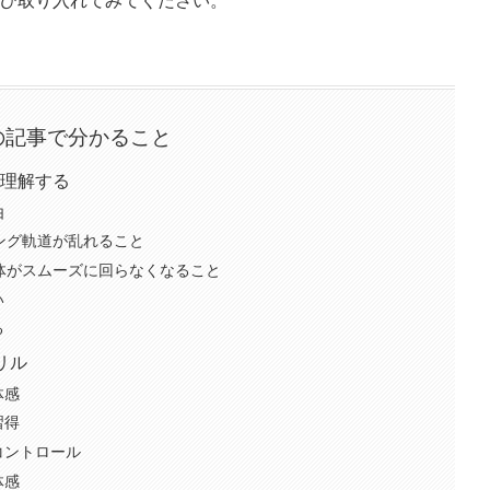
の記事で分かること
理解する
由
ング軌道が乱れること
体がスムーズに回らなくなること
い
る
リル
体感
習得
をコントロール
体感