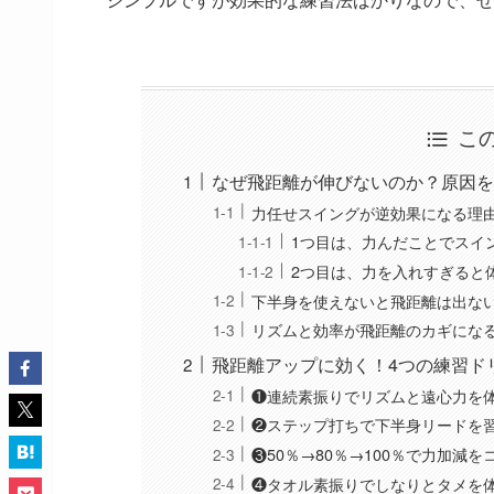
こ
なぜ飛距離が伸びないのか？原因を
力任せスイングが逆効果になる理
1つ目は、力んだことでスイ
2つ目は、力を入れすぎると
下半身を使えないと飛距離は出な
リズムと効率が飛距離のカギにな
飛距離アップに効く！4つの練習ド
❶連続素振りでリズムと遠心力を
❷ステップ打ちで下半身リードを
❸50％→80％→100％で力加減
❹タオル素振りでしなりとタメを