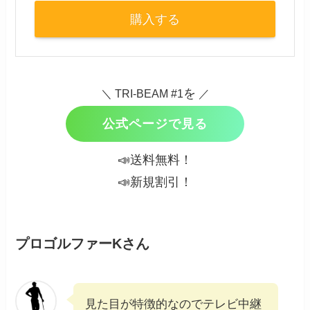
購入する
を
＼ TRI-BEAM #1
／
公式ページで見る
📣送料無料！
📣新規割引！
プロゴルファーKさん
見た目が特徴的なのでテレビ中継