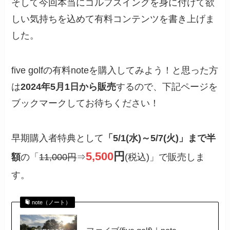
そして今回本当にゴルフスイングを身に付けて欲
しい気持ちを込めて有料コンテンツを書き上げま
した。
five golfの有料noteを購入してみよう！と思った方
は
2024年5月1日から販売
するので、下記ページを
ブックマークしてお待ちください！
早期購入者特典として
「5/1(水)～5/7(火)」まで半
5,500
円
額
の「
11,000円
⇒
(税込)」で販売しま
す。
note（ノート）