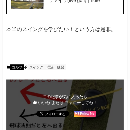
ファイブ(five golf)｜note
本当のスイングを学びたい！という方は是非。
ゴルフ
スイング
理論
練習
この記事が気に入ったら
いいね または フォローしてね！
Follow Me