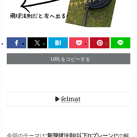
URLをコピーする
今回のテーマは”
新飛球法則(以下Dプレーン)”
の解