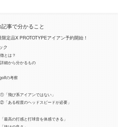
の記事で分かること
量限定品X PROTOTYPEアイアン予約開始！
ック
特徴とは？
と詳細から分かるもの
olfの考察
ト①「飛び系アイアンではない」
ト②「ある程度のヘッドスピードが必要」
①「最高の打感と打球音を体感できる」
②「抜けの良さ」