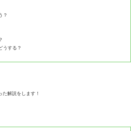
う？
？
どうする？
り添った解説をします！