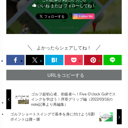
いいね または フォローしてね！
Follow Me
よかったらシェアしてね！
URLをコピーする
ゴルフ超初心者、初級者へ！Five O’clock Golfでス
イングを学ぼう！序章グリップ編（2022/03/16の
note記事より再編集）
ゴルフショートスイングで基本を身に付けよう6選!
ポイントは腰～腰